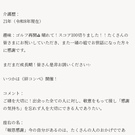
求人情報
介護歴：
絆ブログ
21年（令和8年現在）
お問い合わせ
趣味：ゴルフ再開⛳️ 晴れて！スコア100切りました！！たくさんの
パンフレット
皆さまにお祝いしていただき、また一緒の組でお世話になった方々
に感謝です。
029-875-6247
まだまだ成長期！皆さん是非お誘いください✨
いつかは《絆コンペ》開催！
コメント：
ご縁を大切に！出会った全ての人に対し、敬意をもって接し「感謝
の気持ち」を忘れず人を大切にできる人でありたい。
座右の名：
「報恩感謝」今の自分があるのは、たくさんの人のおかげでであ