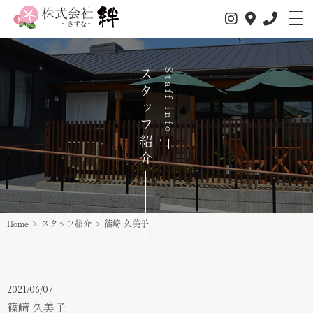
スタッフ紹介
Staff info
私たちについて
サービス内容
1日の流れ
事業所情報
Home
>
スタッフ紹介
>
篠﨑 久美子
介護サービス
スタッフ紹介
スタッフインタビュー
2021/06/07
篠﨑 久美子