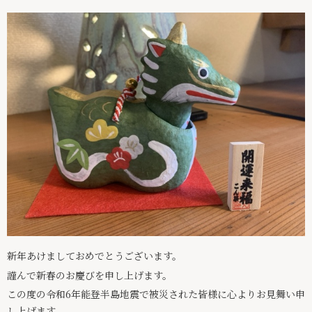
求人情報
絆ブログ
お問い合わせ
パンフレット
029-875-6247
新年あけましておめでとうございます。
謹んで新春のお慶びを申し上げます。
この度の令和6年能登半島地震で被災された皆様に心よりお見舞い申
し上げます。