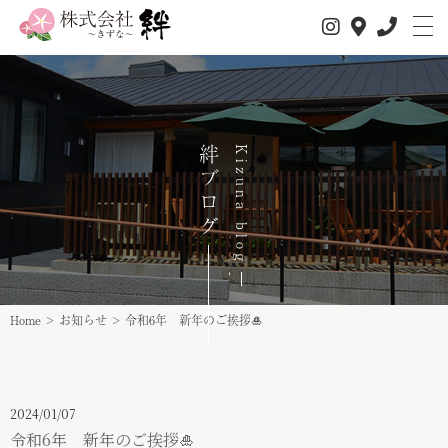
絆ブログ
Kizuna blog
私たちについて
サービス内容
1日の流れ
事業所情報
Home
>
お知らせ
>
令和6年 新年のご挨拶🎍
介護サービス
スタッフ紹介
2024/01/07
スタッフインタビュー
令和6年 新年のご挨拶🎍