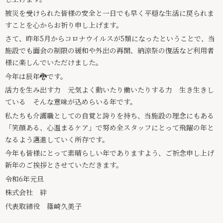
被災を受けられた皆様の安全と一日でも早く平穏な生活に戻られま
すことを心からお祈り申し上げます。
さて、昨年5月からコロナウイルスが5類になったということで、当
施設でも面会の制限の緩和や外出の再開、納涼祭の復活など利用者
様に楽しんでいただけました。
今年は辰年🐉です。
活力を生み出す力 元気よく動いたり働いたりする力 生き生きし
ている そんな意味が込めらいる年です。
私たちも介護職としての自覚と誇りを持ち、当施設の理念にもある
「笑顔ある、心温まるケア」で努め全スタッフにとって飛躍の年と
なるよう邁進していく所存です。
今年も皆様にとって素晴らしい年でありますよう、ご祈念申し上げ
新年のご挨拶とさせていただきます。
令和6年元旦
株式会社 絆
代表取締役 篠崎久美子