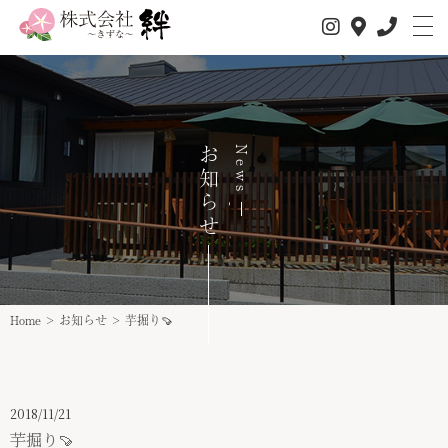
お知らせ
News
私たちについて
サービス内容
1日の流れ
Home
>
お知らせ
>
芋掘り🍠
事業所情報
介護サービス
2018/11/21
スタッフ紹介
芋掘り🍠