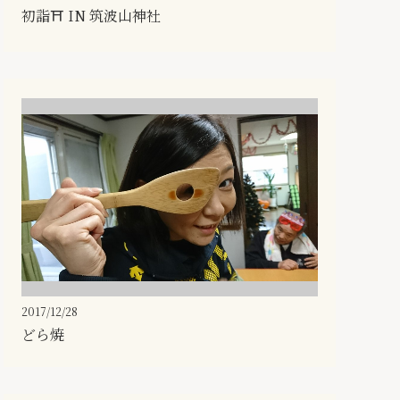
初詣⛩ IN 筑波山神社
2017/12/28
どら焼