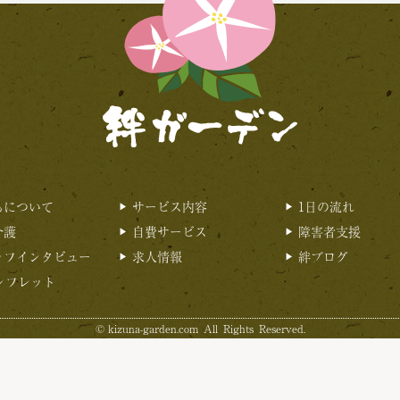
ちについて
サービス内容
1日の流れ
介護
自費サービス
障害者支援
ッフインタビュー
求人情報
絆ブログ
ンフレット
©
kizuna-garden.com
All Rights Reserved.