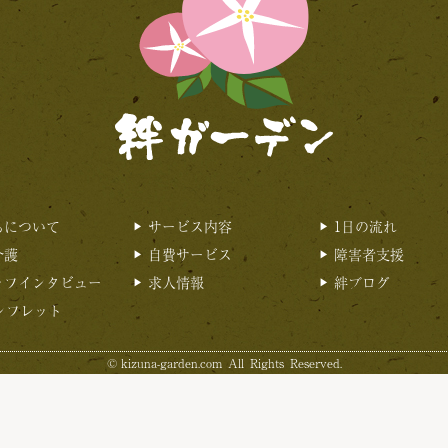
ちについて
サービス内容
1日の流れ
介護
自費サービス
障害者支援
ッフインタビュー
求人情報
絆ブログ
ンフレット
©
kizuna-garden.com
All Rights Reserved.