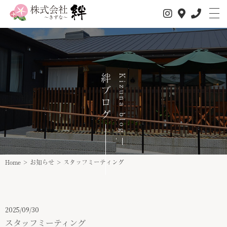
絆ブログ
Kizuna blog
私たちについて
サービス内容
Home
>
お知らせ
>
スタッフミーティング
1日の流れ
事業所情報
2025/09/30
スタッフミーティング
介護サービス