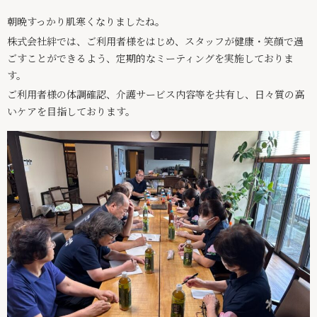
朝晩すっかり肌寒くなりましたね。
スタッフ紹介
株式会社絆では、ご利用者様をはじめ、スタッフが健康・笑顔で過
スタッフインタビュー
ごすことができるよう、定期的なミーティングを実施しておりま
す。
求人情報
ご利用者様の体調確認、介護サービス内容等を共有し、日々質の高
いケアを目指しております。
絆ブログ
お問い合わせ
パンフレット
029-875-6247