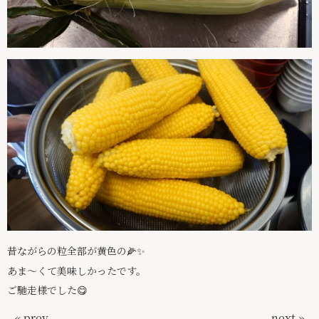
昔ながらの粒全部が黄色の🌽✨
あま〜くて美味しかったです。
ご馳走様でした😋
« prev
next »