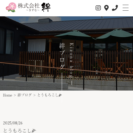
絆ブログ
Kizuna blog
私たちについて
サービス内容
1日の流れ
事業所情報
Home
>
絆ブログ
>
とうもろこし🌽
介護サービス
スタッフ紹介
2025/08/26
スタッフインタビュー
とうもろこし🌽