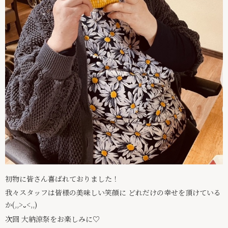
初物に皆さん喜ばれておりました！
我々スタッフは皆様の美味しい笑顔に どれだけの幸せを頂けている
か(,,>᎑<,,)
次回 大納涼祭をお楽しみに♡