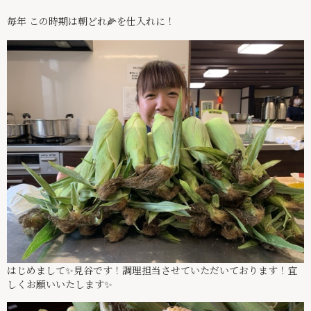
事業所情報
毎年 この時期は朝どれ🌽を仕入れに！
介護サービス
スタッフ紹介
スタッフインタビュー
求人情報
絆ブログ
お問い合わせ
パンフレット
029-875-6247
はじめまして✨見谷です！調理担当させていただいております！宜
しくお願いいたします✨️