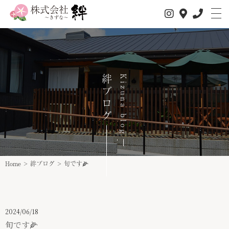
絆ブログ
Kizuna blog
Home
>
絆ブログ
>
旬です🌽
私たちについて
サービス内容
2024/06/18
1日の流れ
旬です🌽