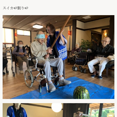
スイカ🍉割り🍉
スタッフ紹介
スタッフインタビュー
求人情報
絆ブログ
お問い合わせ
パンフレット
029-875-6247