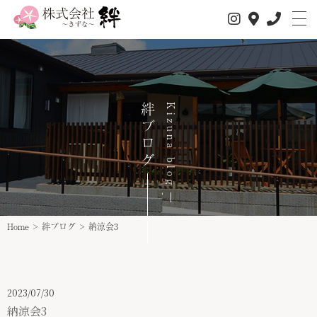
絆ブログ
Kizuna blog
私たちについて
サービス内容
Home
>
絆ブログ
>
納涼会3
1日の流れ
事業所情報
2023/07/30
納涼会3
介護サービス