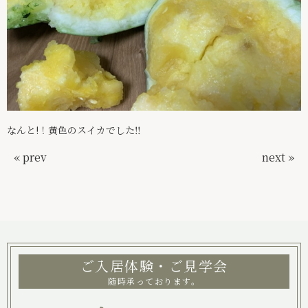
なんと!！黄色のスイカでした‼️
« prev
next »
ご入居体験・ご見学会
随時承っております。