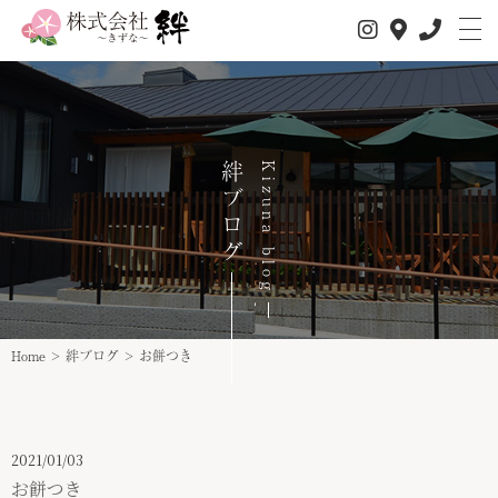
絆ブログ
Kizuna blog
Home
>
絆ブログ
>
お餅つき
私たちについて
サービス内容
2021/01/03
1日の流れ
お餅つき