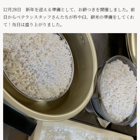
事業所情報
12月28日 新年を迎える準備として、お餅つきを開催しました。前
日からベテランスタッフさんたちが杵や臼、餅米の準備をしてくれ
介護サービス
て！当日は盛り上がりました。
スタッフ紹介
スタッフインタビュー
求人情報
絆ブログ
お問い合わせ
パンフレット
029-875-6247