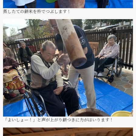
蒸したての餅米を杵でつぶします！
「よいしょー！」と声が上がり餅つきに力がはいります！