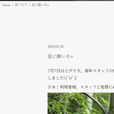
Home
>
絆ブログ
>
星に願いを⭐︎
2019/07/15
星に願いを⭐︎
7月7日は七夕です。毎年スタッフ
しました\( ˆoˆ )/
さあ！利用者様、スタッフと短冊に