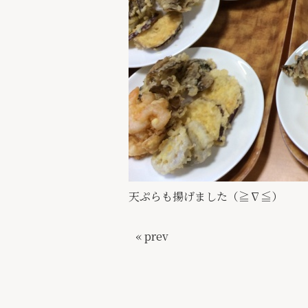
天ぷらも揚げました（≧∇≦）
« prev