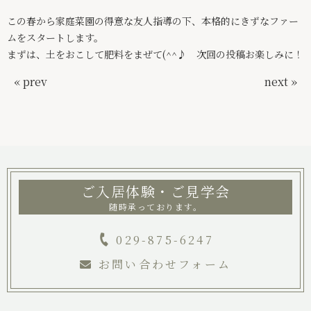
絆ブログ
この春から家庭菜園の得意な友人指導の下、本格的にきずなファー
ムをスタートします。
お問い合わせ
まずは、土をおこして肥料をまぜて(^^♪ 次回の投稿お楽しみに！
パンフレット
« prev
next »
029-875-6247
ご入居体験・ご見学会
随時承っております。
029-875-6247
お問い合わせフォーム