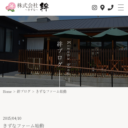
私たちについて
絆ブログ
Kizuna blog
サービス内容
1日の流れ
事業所情報
介護サービス
Home
>
絆ブログ
>
きずなファーム始動
スタッフ紹介
スタッフインタビュー
2015/04/10
求人情報
きずなファーム始動