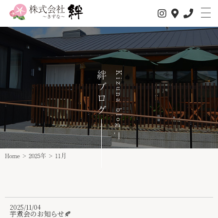
私たちについて
絆ブログ
Kizuna blog
サービス内容
1日の流れ
事業所情報
介護サービス
Home
>
2025年
>
11月
スタッフ紹介
スタッフインタビュー
求人情報
2025/11/04
芋煮会のお知らせ🍂