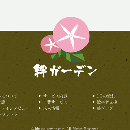
ちについて
サービス内容
1日の流れ
介護
自費サービス
障害者支援
ッフインタビュー
求人情報
絆ブログ
ンフレット
©
kizuna-garden.com
All Rights Reserved.