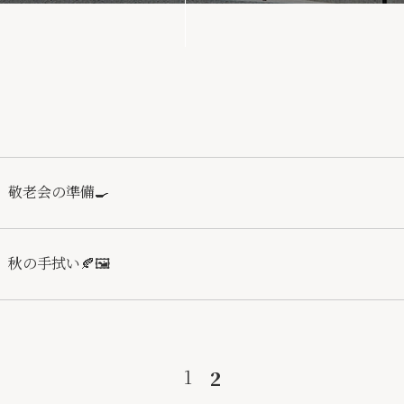
敬老会の準備🍳
秋の手拭い🍂🖼️
1
2