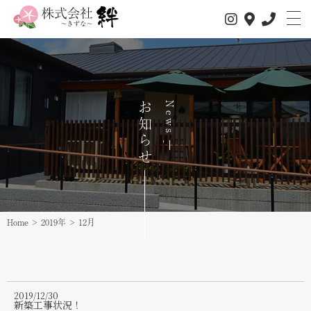
私たちについて
お知らせ
News
サービス内容
1日の流れ
事業所情報
介護サービス
Home
>
2019年
>
12月
スタッフ紹介
スタッフインタビュー
2019/12/30
求人情報
新築工事状況！