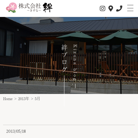
私たちについて
絆ブログ
Kizuna blog
サービス内容
1日の流れ
事業所情報
介護サービス
Home
>
2013年
>
5月
スタッフ紹介
スタッフインタビュー
求人情報
2013/05/18